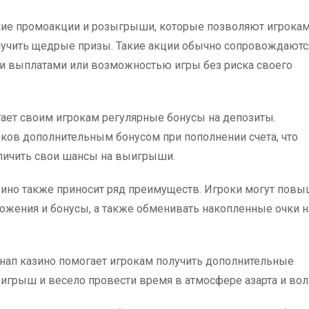
ские промоакции и розыгрыши, которые позволяют игрока
олучить щедрые призы. Такие акции обычно сопровождаютс
 выплатами или возможностью игры без риска своего
ает своим игрокам регулярные бонусы на депозиты.
ов дополнительным бонусом при пополнении счета, что
личить свои шансы на выигрыши.
азино также приносит ряд преимуществ. Игроки могут повы
ожения и бонусы, а также обменивать накопленные очки н
нап казино помогает игрокам получить дополнительные
игрыш и весело провести время в атмосфере азарта и вол