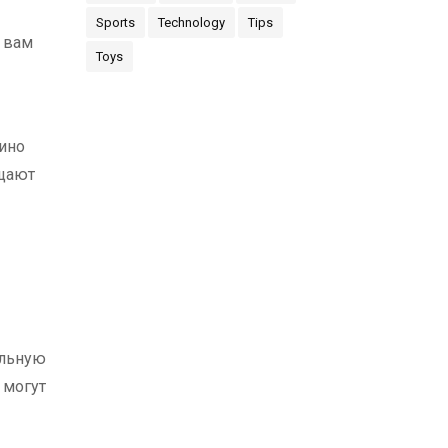
Sports
Technology
Tips
т вам
Toys
зино
ащают
альную
 могут