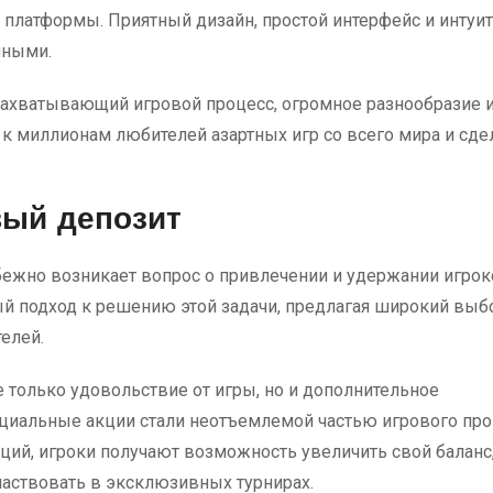
платформы. Приятный дизайн, простой интерфейс и интуи
шными.
захватывающий игровой процесс, огромное разнообразие и
 миллионам любителей азартных игр со всего мира и сде
вый депозит
ежно возникает вопрос о привлечении и удержании игрок
ый подход к решению этой задачи, предлагая широкий выб
елей.
е только удовольствие от игры, но и дополнительное
ециальные акции стали неотъемлемой частью игрового пр
ций, игроки получают возможность увеличить свой баланс
аствовать в эксклюзивных турнирах.