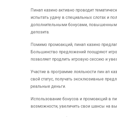
Пинап казино активно проводит тематиче
испытать удачу в специальных слотах и п
дополнительными бонусами, повышенными
депозита.
Помимо промоакций, пинап казино предлаг
Большинство предложений поощряют игрок
позволяет продлить игровую сессию и уве
Участие в программе лояльности пин ап к
свой статус, получать эксклюзивные предл
реальные деньги.
Использование бонусов и промоакций в пи
возможности, увеличить свои шансы на вы