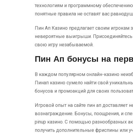
технологиям и программному обеспечению 
понятные правила не оставят вас равноду
Пин Ап Казино предлагает своим игрокам 
невероятные выигрыши. Присоединяйтесь к
свою игру незабываемой.
Пин Ап бонусы на пер
В каждом популярном онлайн-казино неизб
Пинап казино сумело найти свой уникальн
бонусов и промоакций для своих пользоват
Игровой опыт на сайте пин ап доставляет н
вознаграждение. Бонусы, поощрения, и сп
pinup казино. С помощью разнообразных ак
получить дополнительные фриспины или уч