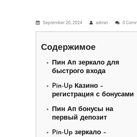
September 20, 2024
admin
0 Com
Содержимое
Пин Ап зеркало для
быстрого входа
Pin-Up Казино –
регистрация с бонусами
Пин Ап бонусы на
первый депозит
Pin-Up зеркало –