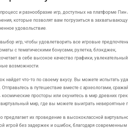
процесс и разнообразие игр, доступных на платформе Пин
ечения, которые позволят вам погрузиться в захватывающ
ненное удовольствие.
выбор игр, чтобы удовлетворить все игровые предпочтени
оматы с тематическими бонусами, рулетка, блэкджек,
сочетает в себе высокое качество графики, увлекательный
ные возможности.
ок найдет что-то по своему вкусу. Вы можете испытать уда
 Отправьтесь в путешествие вместе с археологами, сражай
 космические просторы или окунитесь в мир древних грек
 виртуальный мир, где вы можете выиграть невероятные 
но предлагает их проведение в высококлассной виртуальн
ой игрой без задержек и ошибок, благодаря современным