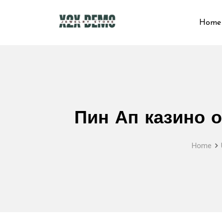
Skip
to
Home
content
Пин Ап казино о
Home