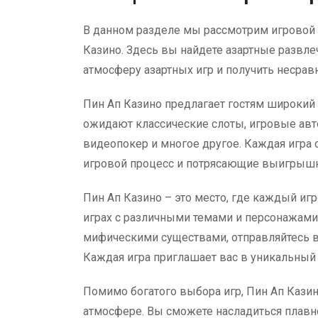
В данном разделе мы рассмотрим игровой 
Казино. Здесь вы найдете азартные развл
атмосферу азартных игр и получить несрав
Пин Ап Казино предлагает гостям широкий 
ожидают классические слоты, игровые авт
видеопокер и многое другое. Каждая игра 
игровой процесс и потрясающие выигрыш
Пин Ап Казино – это место, где каждый игр
играх с различными темами и персонажами.
мифическими существами, отправляйтесь в
Каждая игра приглашает вас в уникальный
Помимо богатого выбора игр, Пин Ап Кази
атмосфере. Вы сможете насладиться плавн